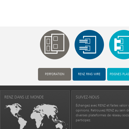
PERFORATION
RENZ RING WIRE
PEIGNES PLA
RENZ DANS LE MONDE
SUIVEZ-NOUS
Échangez avec RENZ et faites valoir 
opinions. Retrouvez RENZ au sein d
diverses plateformes de réseau socia
participez.