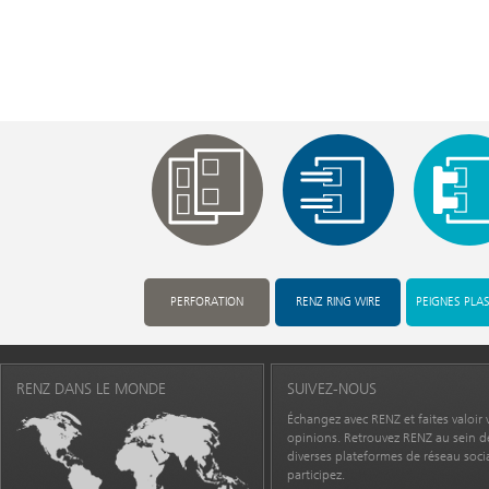
PERFORATION
RENZ RING WIRE
PEIGNES PLA
RENZ DANS LE MONDE
SUIVEZ-NOUS
Échangez avec RENZ et faites valoir 
opinions. Retrouvez RENZ au sein d
diverses plateformes de réseau socia
participez.