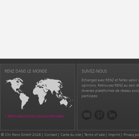
RENZ DANS LE MONDE
SUIVEZ-NOUS
Échangez avec RENZ et faites valoir 
opinions. Retrouvez RENZ au sein d
diverses plateformes de réseau socia
participez.
Retrouvez toutes nos coordonnées
© Chr. Renz GmbH 2026
Contact
Carte du site
Terms of sale
Imprint
Privacy po