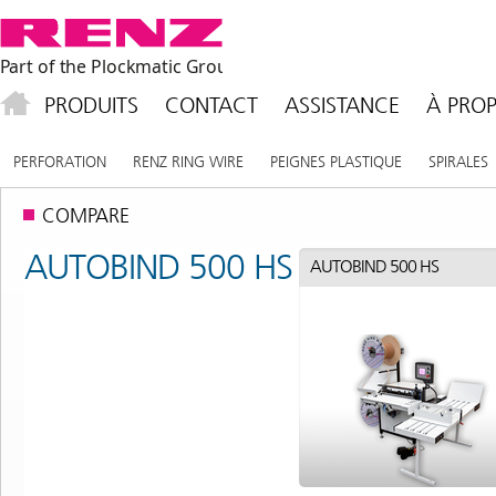
PRODUITS
CONTACT
ASSISTANCE
À PROP
PERFORATION
RENZ RING WIRE
PEIGNES PLASTIQUE
SPIRALES
COMPARE
AUTOBIND 500 HS
AUTOBIND 500 HS
AUTOBIND 500 HS
AUTOBIND 500 HS