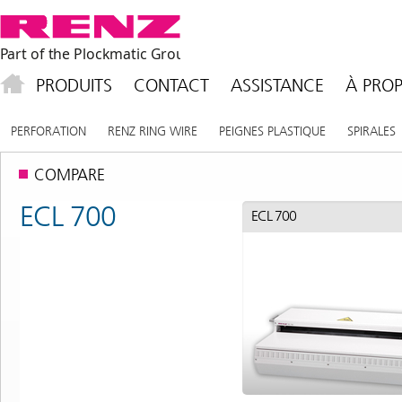
PRODUITS
CONTACT
ASSISTANCE
À PROP
PERFORATION
RENZ RING WIRE
PEIGNES PLASTIQUE
SPIRALES
COMPARE
ECL 700
ECL 700
ECL 700
ECL 700