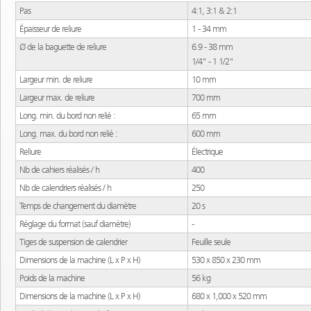
Pas
Pas
4:1, 3:1 & 2:1
4:1, 3:1 & 2:1
Épaisseur de reliure
Épaisseur de reliure
1 - 34 mm
1 - 34 mm
Ø de la baguette de reliure
Ø de la baguette de reliure
6.9 - 38 mm
6.9 - 38 mm
1/4" - 1 1/2"
1/4" - 1 1/2"
Largeur min. de reliure
Largeur min. de reliure
10 mm
10 mm
Largeur max. de reliure
Largeur max. de reliure
700 mm
700 mm
Long. min. du bord non relié :
Long. min. du bord non relié :
65 mm
65 mm
Long. max. du bord non relié :
Long. max. du bord non relié :
600 mm
600 mm
Reliure
Reliure
Électrique
Électrique
Nb de cahiers réalisés / h
Nb de cahiers réalisés / h
400
400
Nb de calendriers réalisés / h
Nb de calendriers réalisés / h
250
250
Temps de changement du diamètre
Temps de changement du diamètre
20 s
20 s
Réglage du format (sauf diamètre)
Réglage du format (sauf diamètre)
-
-
Tiges de suspension de calendrier
Tiges de suspension de calendrier
Feuille seule
Feuille seule
Dimensions de la machine (L x P x H)
Dimensions de la machine (L x P x H)
530 x 850 x 230 mm
530 x 850 x 230 mm
Poids de la machine
Poids de la machine
56 kg
56 kg
Dimensions de la machine (L x P x H)
Dimensions de la machine (L x P x H)
680 x 1,000 x 520 mm
680 x 1,000 x 520 mm