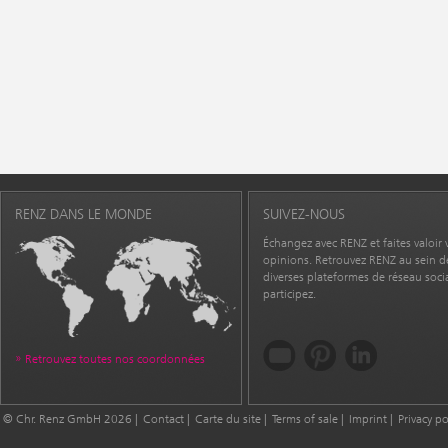
RENZ DANS LE MONDE
SUIVEZ-NOUS
Échangez avec RENZ et faites valoir 
opinions. Retrouvez RENZ au sein d
diverses plateformes de réseau socia
participez.
Retrouvez toutes nos coordonnées
© Chr. Renz GmbH 2026
Contact
Carte du site
Terms of sale
Imprint
Privacy po