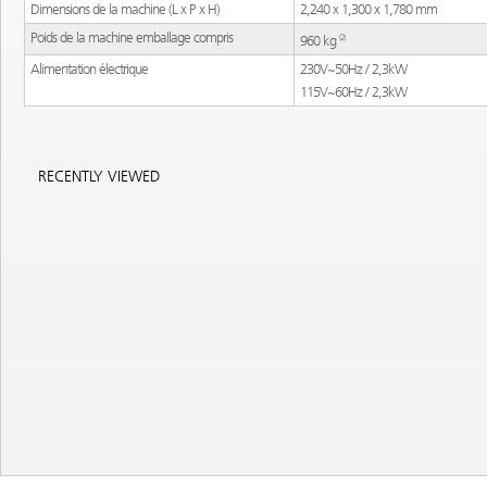
Dimensions de la machine (L x P x H)
Dimensions de la machine (L x P x H)
2,240 x 1,300 x 1,780 mm
2,240 x 1,300 x 1,780 mm
Poids de la machine emballage compris
Poids de la machine emballage compris
(2)
(2)
960 kg
960 kg
Alimentation électrique
Alimentation électrique
230V~50Hz / 2,3kW
230V~50Hz / 2,3kW
115V~60Hz / 2,3kW
115V~60Hz / 2,3kW
RECENTLY VIEWED