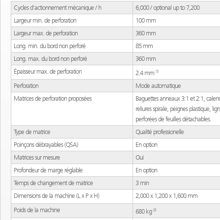
Cycles d'actionnement mécanique / h
Cycles d'actionnement mécanique / h
6,000 / optional up to 7,200
6,000 / optional up to 7,200
Largeur min. de perforation
Largeur min. de perforation
100 mm
100 mm
Largeur max. de perforation
Largeur max. de perforation
360 mm
360 mm
Long. min. du bord non perforé
Long. min. du bord non perforé
85 mm
85 mm
Long. max. du bord non perforé
Long. max. du bord non perforé
360 mm
360 mm
Épaisseur max. de perforation
Épaisseur max. de perforation
(1)
(1)
2.4 mm
2.4 mm
Perforation
Perforation
Mode automatique
Mode automatique
Matrices de perforation proposées
Matrices de perforation proposées
Baguettes anneaux 3:1 et 2:1, calend
Baguettes anneaux 3:1 et 2:1, cale
reliures spirale, peignes plastique, lig
reliures spirale, peignes plastique, l
perforées de feuilles détachables.
perforées de feuilles détachables.
Type de matrice
Type de matrice
Qualité professionelle
Qualité professionelle
Poinçons débrayables (QSA)
Poinçons débrayables (QSA)
En option
En option
Matrices sur mesure
Matrices sur mesure
Oui
Oui
Profondeur de marge réglable
Profondeur de marge réglable
En option
En option
Temps de changement de matrice
Temps de changement de matrice
3 min
3 min
Dimensions de la machine (L x P x H)
Dimensions de la machine (L x P x H)
2,000 x 1,200 x 1,600 mm
2,000 x 1,200 x 1,600 mm
Poids de la machine
Poids de la machine
(2)
(2)
680 kg
680 kg