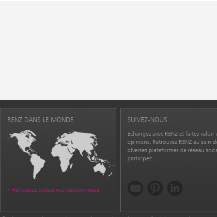
RENZ DANS LE MONDE
SUIVEZ-NOUS
Échangez avec RENZ et faites valoir 
opinions. Retrouvez RENZ au sein d
diverses plateformes de réseau socia
participez.
Retrouvez toutes nos coordonnées