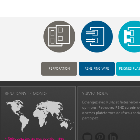
PERFORATION
RENZ RING WIRE
PEIGNES PLA
RENZ DANS LE MONDE
SUIVEZ-NOUS
Échangez avec RENZ et faites valoir 
opinions. Retrouvez RENZ au sein d
diverses plateformes de réseau socia
participez.
Retrouvez toutes nos coordonnées